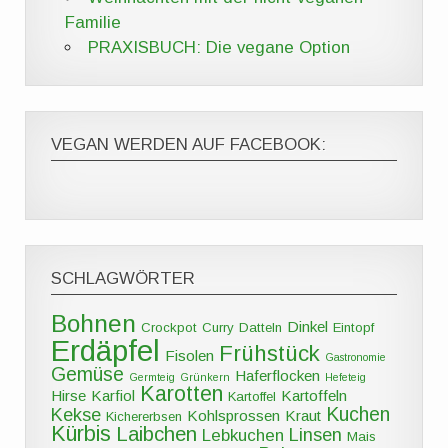
Familie
PRAXISBUCH: Die vegane Option
VEGAN WERDEN AUF FACEBOOK:
SCHLAGWÖRTER
Bohnen
Dinkel
Crockpot
Curry
Datteln
Eintopf
Erdäpfel
Frühstück
Fisolen
Gastronomie
Gemüse
Haferflocken
Germteig
Grünkern
Hefeteig
Karotten
Hirse
Karfiol
Kartoffeln
Kartoffel
Kuchen
Kekse
Kohlsprossen
Kraut
Kichererbsen
Kürbis
Laibchen
Linsen
Lebkuchen
Mais