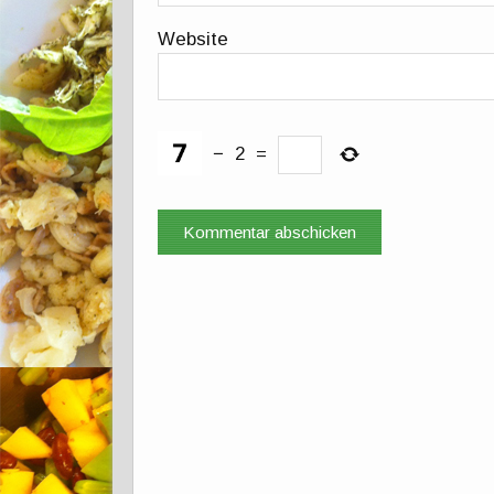
Website
−
2
=