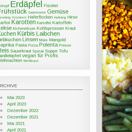
Erdäpfel
Fisolen
intopf
Frühstück
Gemüse
Gastronomie
Haferflocken
Hirse
ermteig
Grünkern
Hefeteig
Karotten
arfiol
Kartoffeln
Kartoffel
Kekse
Kohlsprossen
Kraut
Kichererbsen
Kürbis
Kuchen
Laibchen
Linsen
ebkuchen
Mangold
Mais
Polenta
aprika
Pasta
Pizza
Presse
Reis
Sauerkraut
Suppe
Tofu
Spinat
vegan für Profis
anillekipferl
eihnachten
Weißkraut
ARCHIVE
Mai 2023
April 2023
Dezember 2022
Dezember 2021
Mai 2021
April 2021