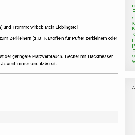
E
G
K
 und Trommelwirbel: Mein Lieblingsteil
m Zerkleinern (z.B. Kartoffeln für Puffer zerkleinern oder
L
P
ist der geringere Platzverbrauch. Becher mit Hackmesser
V
W
ist somit immer einsatzbereit.