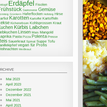
Erdäpfel
Fisolen
intopf
Frühstück
Gemüse
Gastronomie
Haferflocken
Hirse
ermteig
Grünkern
Hefeteig
Karotten
arfiol
Kartoffeln
Kartoffel
Kekse
Kohlsprossen
Kraut
Kichererbsen
Kürbis
Kuchen
Laibchen
Linsen
ebkuchen
Mangold
Mais
Polenta
aprika
Pasta
Pizza
Presse
Reis
Sauerkraut
Suppe
Tofu
Spinat
vegan für Profis
anillekipferl
eihnachten
Weißkraut
ARCHIVE
Mai 2023
April 2023
Dezember 2022
Dezember 2021
Mai 2021
April 2021