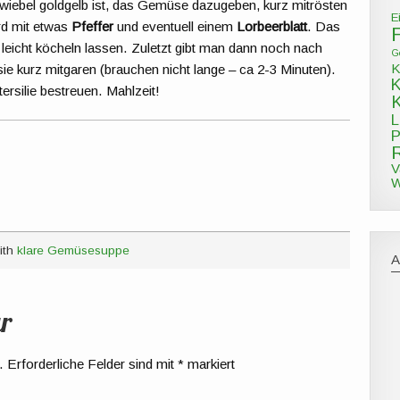
wiebel goldgelb ist, das Gemüse dazugeben, kurz mitrösten
E
rd mit etwas
Pfeffer
und eventuell einem
Lorbeerblatt
. Das
eicht köcheln lassen. Zuletzt gibt man dann noch nach
G
K
ie kurz mitgaren (brauchen nicht lange – ca 2-3 Minuten).
ersilie bestreuen. Mahlzeit!
L
P
V
W
ith
klare Gemüsesuppe
r
.
Erforderliche Felder sind mit
*
markiert