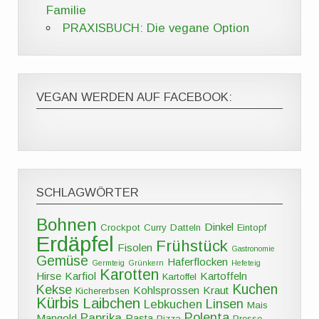
Familie
PRAXISBUCH: Die vegane Option
VEGAN WERDEN AUF FACEBOOK:
SCHLAGWÖRTER
Bohnen
Dinkel
Crockpot
Curry
Datteln
Eintopf
Erdäpfel
Frühstück
Fisolen
Gastronomie
Gemüse
Haferflocken
Germteig
Grünkern
Hefeteig
Karotten
Hirse
Karfiol
Kartoffeln
Kartoffel
Kuchen
Kekse
Kohlsprossen
Kraut
Kichererbsen
Kürbis
Laibchen
Linsen
Lebkuchen
Mais
Polenta
Paprika
Mangold
Pasta
Pizza
Presse