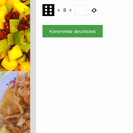
×
8
=