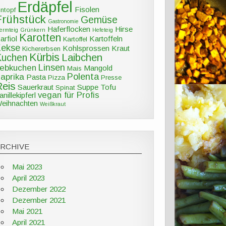
Erdäpfel
Fisolen
intopf
Frühstück
Gemüse
Gastronomie
Haferflocken
Hirse
ermteig
Grünkern
Hefeteig
Karotten
arfiol
Kartoffeln
Kartoffel
Kekse
Kohlsprossen
Kraut
Kichererbsen
Kürbis
Kuchen
Laibchen
Linsen
ebkuchen
Mangold
Mais
Polenta
aprika
Pasta
Pizza
Presse
Reis
Sauerkraut
Suppe
Tofu
Spinat
vegan für Profis
anillekipferl
eihnachten
Weißkraut
ARCHIVE
Mai 2023
April 2023
Dezember 2022
Dezember 2021
Mai 2021
April 2021