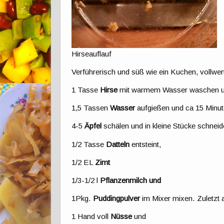
Hirseauflauf
Verführerisch und süß wie ein Kuchen, vollwer
1 Tasse
Hirse
mit warmem Wasser waschen und
1,5 Tassen
Wasser
aufgießen und ca 15 Minut
4-5
Äpfel
schälen und in kleine Stücke schneid
1/2 Tasse
Datteln
entsteint,
1/2 EL
Zimt
1/3-1/2 l
Pflanzenmilch und
1Pkg.
Puddingpulver
im Mixer mixen. Zuletzt 
1 Hand voll
Nüsse
und