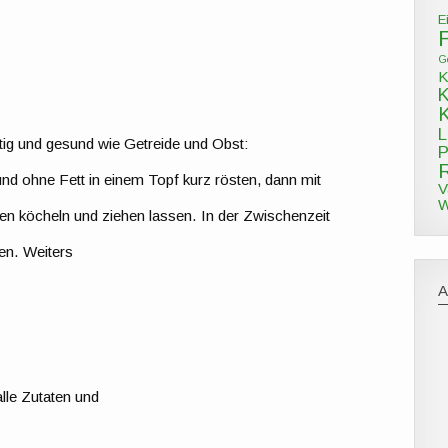
E
G
K
L
tig und gesund wie Getreide und Obst:
P
 ohne Fett in einem Topf kurz rösten, dann mit
V
W
en köcheln und ziehen lassen. In der Zwischenzeit
en. Weiters
alle Zutaten und