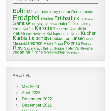
Bohnen
Dinkel
Crockpot
Curry
Datteln
Eintopf
Erdäpfel
Frühstück
Fisolen
Gastronomie
Gemüse
Haferflocken
Germteig
Grünkern
Hefeteig
Karotten
Hirse
Karfiol
Kartoffeln
Kartoffel
Kuchen
Kekse
Kohlsprossen
Kraut
Kichererbsen
Kürbis
Laibchen
Linsen
Lebkuchen
Mais
Polenta
Paprika
Mangold
Pasta
Pizza
Presse
Reis
Sauerkraut
Suppe
Tofu
Vanillekipferl
Spinat
vegan für Profis
Weihnachten
Weißkraut
ARCHIVE
Mai 2023
April 2023
Dezember 2022
Dezember 2021