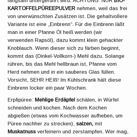
langsam untergerührt wird. ACHTUNG: NUR
BIO-
KARTOFFELPÜREEPULVER
nehmen, weil das frei
von unerwünschten Zusätzen ist. Die gehaltvollere
Variante ist eine „Einbrenn“. Für die Einbrenn läßt
man in einer Pfanne Öl heiß werden (wir
verwenden Rapsöl), dazu kommt klein gehackter
Knoblauch. Wenn dieser sich zu färben beginnt,
kommt das (Dinkel-Vollkorn-) Mehl dazu. Solange
rühren, bis das Mehl hellbraun ist, Pfanne vom
Herd nehmen und in ein sauberes Glas füllen.
Vorsicht, SEHR HEIß! Im Kühlschrank hält diese
Einbrenn locker ein paar Wochen.
Erpfipüree:
Mehlige Erdäpfel
schälen, in Würfel
schneiden und kochen. Nach dem Kochen
abgießen (etwas vom Kochwasser aufheben, um
Püree nachher zu strecken),
salzen,
mit
Muskatnuss
verfeinern und zerstampfen. Wer mag,