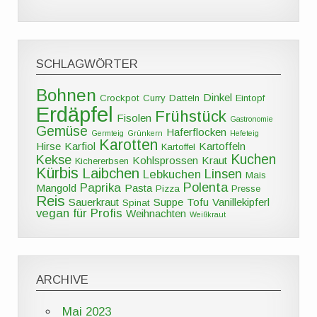
SCHLAGWÖRTER
Bohnen
Dinkel
Crockpot
Curry
Datteln
Eintopf
Erdäpfel
Frühstück
Fisolen
Gastronomie
Gemüse
Haferflocken
Germteig
Grünkern
Hefeteig
Karotten
Hirse
Karfiol
Kartoffeln
Kartoffel
Kuchen
Kekse
Kohlsprossen
Kraut
Kichererbsen
Kürbis
Laibchen
Linsen
Lebkuchen
Mais
Polenta
Paprika
Mangold
Pasta
Pizza
Presse
Reis
Sauerkraut
Suppe
Tofu
Vanillekipferl
Spinat
vegan für Profis
Weihnachten
Weißkraut
ARCHIVE
Mai 2023