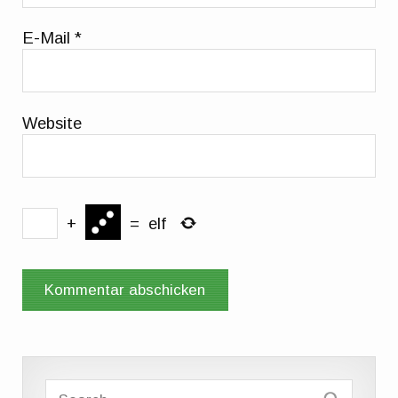
E-Mail
*
Website
+
=
elf