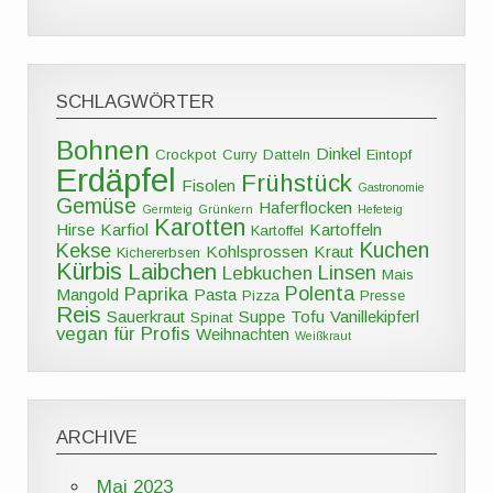
SCHLAGWÖRTER
Bohnen
Dinkel
Crockpot
Curry
Datteln
Eintopf
Erdäpfel
Frühstück
Fisolen
Gastronomie
Gemüse
Haferflocken
Germteig
Grünkern
Hefeteig
Karotten
Hirse
Karfiol
Kartoffeln
Kartoffel
Kuchen
Kekse
Kohlsprossen
Kraut
Kichererbsen
Kürbis
Laibchen
Linsen
Lebkuchen
Mais
Polenta
Paprika
Mangold
Pasta
Pizza
Presse
Reis
Sauerkraut
Suppe
Tofu
Vanillekipferl
Spinat
vegan für Profis
Weihnachten
Weißkraut
ARCHIVE
Mai 2023