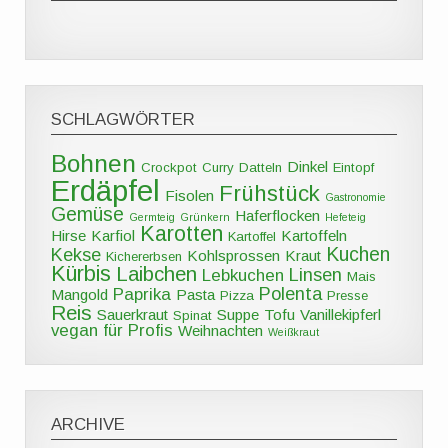
SCHLAGWÖRTER
Bohnen
Dinkel
Crockpot
Curry
Datteln
Eintopf
Erdäpfel
Frühstück
Fisolen
Gastronomie
Gemüse
Haferflocken
Germteig
Grünkern
Hefeteig
Karotten
Hirse
Karfiol
Kartoffeln
Kartoffel
Kuchen
Kekse
Kohlsprossen
Kraut
Kichererbsen
Kürbis
Laibchen
Linsen
Lebkuchen
Mais
Polenta
Paprika
Mangold
Pasta
Pizza
Presse
Reis
Sauerkraut
Suppe
Tofu
Vanillekipferl
Spinat
vegan für Profis
Weihnachten
Weißkraut
ARCHIVE