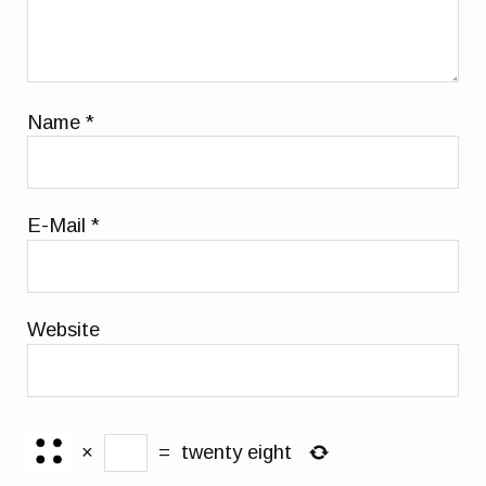
Name
*
E-Mail
*
Website
×
=
twenty eight