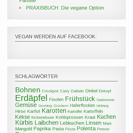
Familie
PRAXISBUCH: Die vegane Option
VEGAN WERDEN AUF FACEBOOK:
SCHLAGWÖRTER
Bohnen
Dinkel
Crockpot
Curry
Datteln
Eintopf
Erdäpfel
Frühstück
Fisolen
Gastronomie
Gemüse
Haferflocken
Germteig
Grünkern
Hefeteig
Karotten
Hirse
Karfiol
Kartoffeln
Kartoffel
Kuchen
Kekse
Kohlsprossen
Kraut
Kichererbsen
Kürbis
Laibchen
Linsen
Lebkuchen
Mais
Polenta
Paprika
Mangold
Pasta
Pizza
Presse