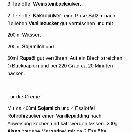
3 Teelöffel
Weinsteinbackpulver,
2 Teelöffel
Kakaopulver
, eine Prise
Salz
+ nach
Belieben
Vanillezucker
gut vermischen und mit:
200ml
Wasser
,
200ml
Sojamilch
und
60ml
Rapsöl
gut verrühren. Auf ein Blech streichen
(+Backpapier) und bei 220 Grad ca 20 Minuten
backen.
Für die Creme:
Mit ca 400ml
Sojamilch
und 4 Esslöffel
Rohrohrzucker
einen
Vanillepudding
nach
Anweisung kochen und kalt werden lassen. 200g
Alsan
(vegane Margarine) mit ca 2 Esslöffel