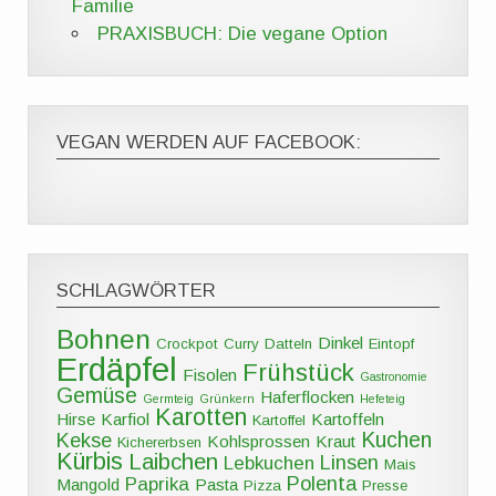
Familie
PRAXISBUCH: Die vegane Option
VEGAN WERDEN AUF FACEBOOK:
SCHLAGWÖRTER
Bohnen
Dinkel
Crockpot
Curry
Datteln
Eintopf
Erdäpfel
Frühstück
Fisolen
Gastronomie
Gemüse
Haferflocken
Germteig
Grünkern
Hefeteig
Karotten
Hirse
Karfiol
Kartoffeln
Kartoffel
Kuchen
Kekse
Kohlsprossen
Kraut
Kichererbsen
Kürbis
Laibchen
Linsen
Lebkuchen
Mais
Polenta
Paprika
Mangold
Pasta
Pizza
Presse