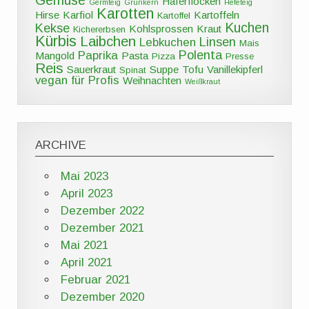
Gemüse
Haferflocken
Germteig
Grünkern
Hefeteig
Karotten
Hirse
Karfiol
Kartoffeln
Kartoffel
Kuchen
Kekse
Kohlsprossen
Kraut
Kichererbsen
Kürbis
Laibchen
Linsen
Lebkuchen
Mais
Polenta
Paprika
Mangold
Pasta
Pizza
Presse
Reis
Sauerkraut
Suppe
Tofu
Vanillekipferl
Spinat
vegan für Profis
Weihnachten
Weißkraut
ARCHIVE
Mai 2023
April 2023
Dezember 2022
Dezember 2021
Mai 2021
April 2021
Februar 2021
Dezember 2020