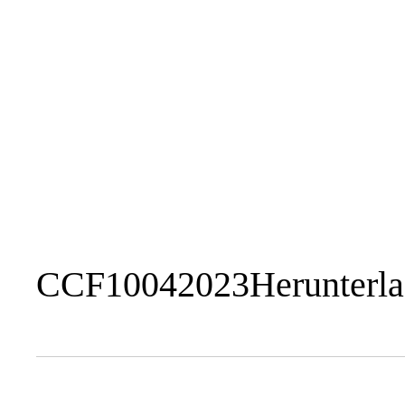
CCF10042023
Herunterl